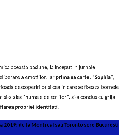
mica aceasta pasiune, la inceput in jurnale
liberare a emotiilor. Iar
prima sa carte, “Sophia”
,
rioada descoperirilor si cea in care se fixeaza bornele
m si-a ales “numele de scriitor”, si-a condus cu grija
flarea propriei identitati
.
a 2019: de la Montreal sau Toronto spre Bucuresti