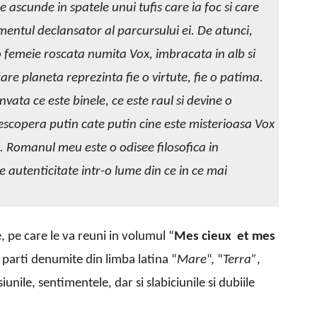
 ascunde in spatele unui tufis care ia foc si care
omentul declansator al parcursului ei. De atunci,
o femeie roscata numita Vox, imbracata in alb si
ecare planeta reprezinta fie o virtute, fie o patima.
nvata ce este binele, ce este raul si devine o
scopera putin cate putin cine este misterioasa Vox
te. Romanul meu este o odisee filosofica in
de autenticitate intr-o lume din ce in ce mai
 pe care le va reuni in volumul “
Mes cieux et mes
u parti denumite din limba latina “
Mare
“, “
Terra”
,
siunile, sentimentele, dar si slabiciunile si dubiile