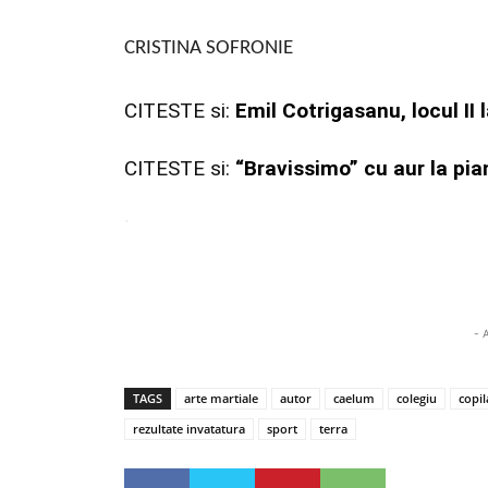
CRISTINA SOFRONIE
CITESTE si:
Emil Cotrigasanu, locul II 
CITESTE si:
“Bravissimo” cu aur la pi
.
- 
TAGS
arte martiale
autor
caelum
colegiu
copil
rezultate invatatura
sport
terra