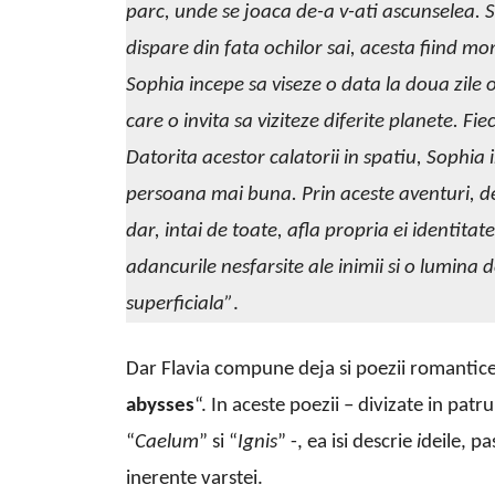
parc, unde se joaca de-a v-ati ascunselea. Se
dispare din fata ochilor sai, acesta fiind m
Sophia incepe sa viseze o data la doua zile 
care o invita sa viziteze diferite planete. Fi
Datorita acestor calatorii in spatiu, Sophia i
persoana mai buna. Prin aceste aventuri, de
dar, intai de toate, afla propria ei identita
adancurile nesfarsite ale inimii si o lumina 
superficiala”
.
Dar Flavia compune deja si poezii romantice,
abysses
“. In aceste poezii – divizate in patr
“
Caelum
” si “
Ignis
” -, ea isi descrie
i
deile, pa
inerente varstei.