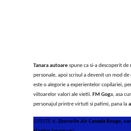
Tanara autoare
spune ca si-a descoperit de 
personale, apoi scrisul a devenit un mod de e
este o alegorie a experientelor copilariei, pe
viitoarelor valori ale vietii.
FM Gog
a, asa cu
personajul printre virtuti si patimi, pana la
a
CITESTE si:
Zborurile Air Canada Rouge, var