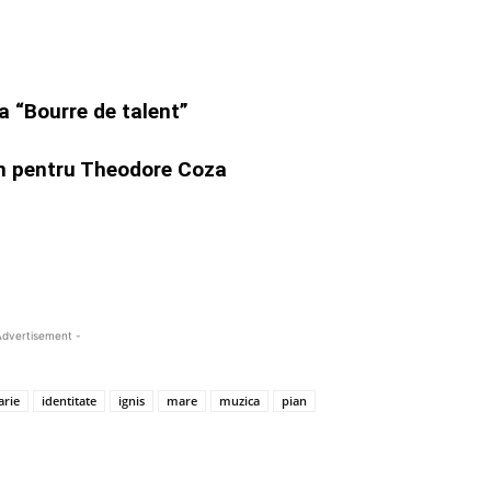
la “Bourre de talent”
an pentru Theodore Coza
Advertisement -
arie
identitate
ignis
mare
muzica
pian