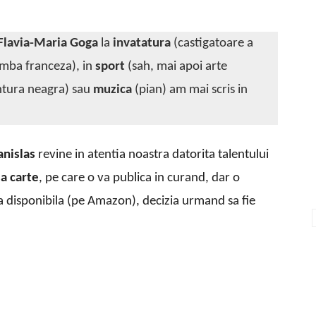
 Flavia-Maria Goga
la
invatatura
(castigatoare a
limba franceza), in
sport
(sah, mai apoi arte
ntura neagra) sau
muzica
(pian) am mai scris in
anislas
revine in atentia noastra datorita talentului
a carte
, pe care o va publica in curand, dar o
a disponibila (pe Amazon), decizia urmand sa fie