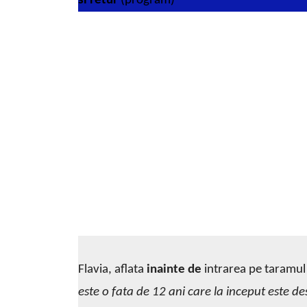
si retur
(program)
Flavia, aflata
inainte de
intrarea pe taramul
este o fata de 12 ani care la inceput este des