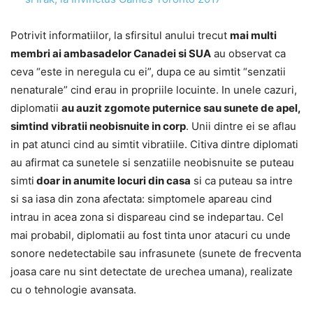
Potrivit informatiilor, la sfirsitul anului trecut
mai multi
membri ai ambasadelor Canadei si SUA
au observat ca
ceva “este in neregula cu ei”, dupa ce au simtit “senzatii
nenaturale” cind erau in propriile locuinte. In unele cazuri,
diplomatii
au auzit zgomote puternice sau sunete de apel,
simtind vibratii neobisnuite in corp
. Unii dintre ei se aflau
in pat atunci cind au simtit vibratiile. Citiva dintre diplomati
au afirmat ca sunetele si senzatiile neobisnuite se puteau
simti
doar in anumite locuri din casa
si ca puteau sa intre
si sa iasa din zona afectata: simptomele apareau cind
intrau in acea zona si dispareau cind se indepartau. Cel
mai probabil, diplomatii au fost tinta unor atacuri cu unde
sonore nedetectabile sau infrasunete (sunete de frecventa
joasa care nu sint detectate de urechea umana), realizate
cu o tehnologie avansata.