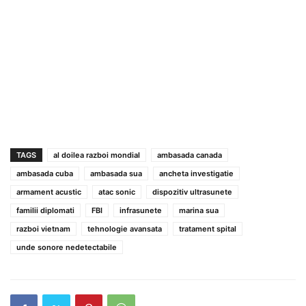
TAGS
al doilea razboi mondial
ambasada canada
ambasada cuba
ambasada sua
ancheta investigatie
armament acustic
atac sonic
dispozitiv ultrasunete
familii diplomati
FBI
infrasunete
marina sua
razboi vietnam
tehnologie avansata
tratament spital
unde sonore nedetectabile