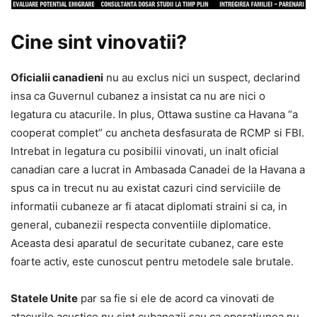
Cine sint vinovatii?
Oficialii canadieni
nu au exclus nici un suspect, declarind
insa ca Guvernul cubanez a insistat ca nu are nici o
legatura cu atacurile. In plus, Ottawa sustine ca Havana “a
cooperat complet” cu ancheta desfasurata de RCMP si FBI.
Intrebat in legatura cu posibilii vinovati, un inalt oficial
canadian care a lucrat in Ambasada Canadei de la Havana a
spus ca in trecut nu au existat cazuri cind serviciile de
informatii cubaneze ar fi atacat diplomati straini si ca, in
general, cubanezii respecta conventiile diplomatice.
Aceasta desi aparatul de securitate cubanez, care este
foarte activ, este cunoscut pentru metodele sale brutale.
Statele Unite
par sa fie si ele de acord ca vinovati de
atacurile acustice nu sint cubanezii sau ca operatiunea nu