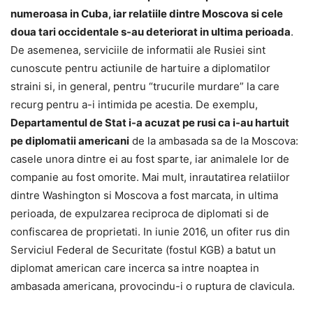
numeroasa in Cuba, iar relatiile dintre Moscova si cele
doua tari occidentale s-au deteriorat in ultima perioada
.
De asemenea, serviciile de informatii ale Rusiei sint
cunoscute pentru actiunile de hartuire a diplomatilor
straini si, in general, pentru “trucurile murdare” la care
recurg pentru a-i intimida pe acestia. De exemplu,
Departamentul de Stat i-a acuzat pe rusi ca i-au hartuit
pe diplomatii americani
de la ambasada sa de la Moscova:
casele unora dintre ei au fost sparte, iar animalele lor de
companie au fost omorite. Mai mult, inrautatirea relatiilor
dintre Washington si Moscova a fost marcata, in ultima
perioada, de expulzarea reciproca de diplomati si de
confiscarea de proprietati. In iunie 2016, un ofiter rus din
Serviciul Federal de Securitate (fostul KGB) a batut un
diplomat american care incerca sa intre noaptea in
ambasada americana, provocindu-i o ruptura de clavicula.