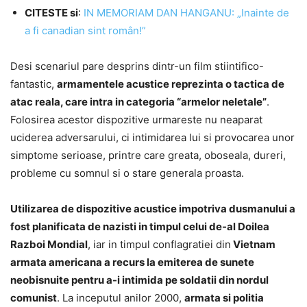
CITESTE si
:
IN MEMORIAM DAN HANGANU: „Inainte de
a fi canadian sint român!”
Desi scenariul pare desprins dintr-un film stiintifico-
fantastic,
armamentele acustice reprezinta o tactica de
atac reala, care intra in categoria “armelor neletale”
.
Folosirea acestor dispozitive urmareste nu neaparat
uciderea adversarului, ci intimidarea lui si provocarea unor
simptome serioase, printre care greata, oboseala, dureri,
probleme cu somnul si o stare generala proasta.
Utilizarea de dispozitive acustice impotriva dusmanului a
fost planificata de nazisti in timpul celui de-al Doilea
Razboi Mondial
, iar in timpul conflagratiei din
Vietnam
armata americana a recurs la emiterea de sunete
neobisnuite pentru a-i intimida pe soldatii din nordul
comunist
. La inceputul anilor 2000,
armata si politia