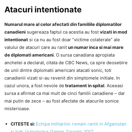
Atacuri intentionate
Numarul mare al celor afectati din familiile diplomatilor
canadieni
sugereaza faptul ca acestia au fost
vizati in mod
intentionat
si ca nu au fost doar “victime colaterale” ale
valului de atacuri care au ranit
un numar inca si mai mare
de diplomati americani
. O sursa canadiana apropiata
anchetei a declarat, citata de CBC News, ca spre deosebire
de unii dintre diplomatii americani atacati sonic, toti
canadienii vizati si-au revenit din simptomele initiale. In
cazul unora, a fost nevoie de
tratament in spital
. Aceeasi
sursa a afirmat ca mai mult de cinci familii canadiene – dar
mai putin de zece – au fost afectate de atacurile sonice
misterioase.
CITESTE si:
Echipa militarilor romani raniti in Afganistan
si Irak, la Invinctus Games Toronto 2017