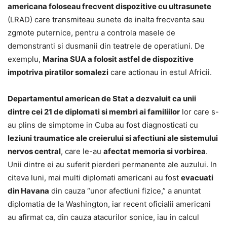
americana foloseau frecvent dispozitive cu ultrasunete
(LRAD) care transmiteau sunete de inalta frecventa sau
zgmote puternice, pentru a controla masele de
demonstranti si dusmanii din teatrele de operatiuni. De
exemplu,
Marina SUA a folosit astfel de dispozitive
impotriva piratilor somalezi
care actionau in estul Africii.
Departamentul american de Stat a dezvaluit ca unii
dintre cei 21 de diplomati si membri ai familiilor
lor care s-
au plins de simptome in Cuba au fost diagnosticati cu
leziuni traumatice ale creierului si afectiuni ale sistemului
nervos central
, care le-au
afectat memoria si vorbirea
.
Unii dintre ei au suferit pierderi permanente ale auzului. In
citeva luni, mai multi diplomati americani au fost
evacuati
din Havana
din cauza “unor afectiuni fizice,” a anuntat
diplomatia de la Washington, iar recent oficialii americani
au afirmat ca, din cauza atacurilor sonice, iau in calcul