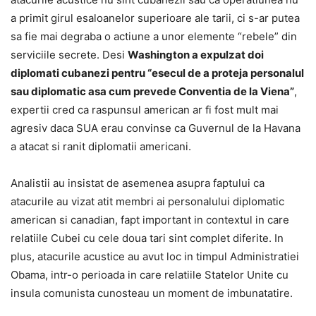
a primit girul esaloanelor superioare ale tarii, ci s-ar putea
sa fie mai degraba o actiune a unor elemente “rebele” din
serviciile secrete. Desi
Washington a expulzat doi
diplomati cubanezi pentru “esecul de a proteja personalul
sau diplomatic asa cum prevede Conventia de la Viena”
,
expertii cred ca raspunsul american ar fi fost mult mai
agresiv daca SUA erau convinse ca Guvernul de la Havana
a atacat si ranit diplomatii americani.
Analistii au insistat de asemenea asupra faptului ca
atacurile au vizat atit membri ai personalului diplomatic
american si canadian, fapt important in contextul in care
relatiile Cubei cu cele doua tari sint complet diferite. In
plus, atacurile acustice au avut loc in timpul Administratiei
Obama, intr-o perioada in care relatiile Statelor Unite cu
insula comunista cunosteau un moment de imbunatatire.