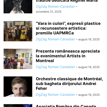
traditie dedicata Reginei Maria
ZigZag Roman-Canadian
-
octombrie 31, 2025
“Vara in culori”, expresii plastice
si recunoastere artistica:
premiile UAPMRCa
ZigZag Roman-Canadian
-
august 19, 2025
Prezenta româneasca apreciata
la evenimentul Artists in
Montreal
ZigZag Roman-Canadian
-
august 19, 2025
Orchestre classique de Montréal,
sub bagheta dirijorului Andrei
Feher
ZigZag Roman-Canadian
-
august 19, 2025
Asociatia Româna din Canada,