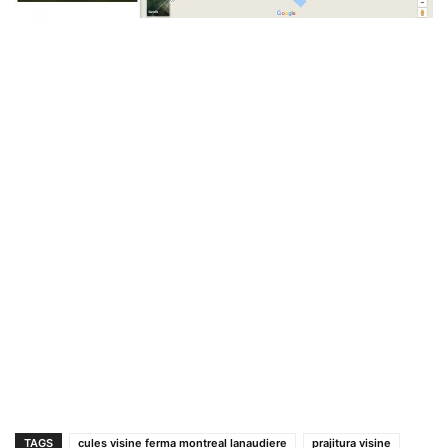
TAGS
cules visine ferma montreal lanaudiere
prajitura visine