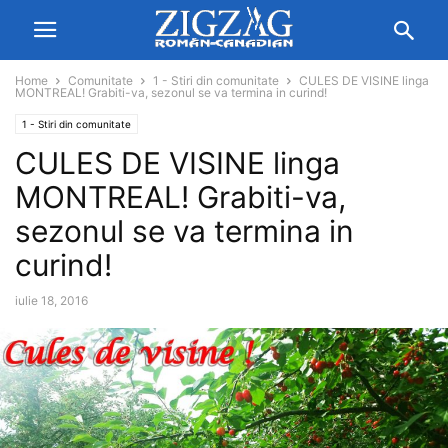
Home
Comunitate
1 - Stiri din comunitate
CULES DE VISINE linga
MONTREAL! Grabiti-va, sezonul se va termina in curind!
1 - Stiri din comunitate
CULES DE VISINE linga
MONTREAL! Grabiti-va,
sezonul se va termina in
curind!
iulie 18, 2016