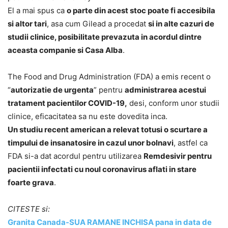
El a mai spus ca
o parte din acest stoc poate fi accesibila
si altor tari
, asa cum Gilead a procedat
si in alte cazuri de
studii clinice, posibilitate prevazuta in acordul dintre
aceasta companie si Casa Alba
.
The Food and Drug Administration (FDA) a emis recent o
“
autorizatie de urgenta
” pentru
administrarea acestui
tratament pacientilor COVID-19,
desi, conform unor studii
clinice, eficacitatea sa nu este dovedita inca.
Un studiu recent american a relevat totusi o scurtare a
timpului de insanatosire in cazul unor bolnavi
, astfel ca
FDA si-a dat acordul pentru utilizarea
Remdesivir pentru
pacientii infectati cu noul coronavirus aflati in stare
foarte grava
.
CITESTE si:
Granita Canada-SUA RAMANE INCHISA pana in data de