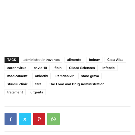
TAGS
administrat intravenos
alimente
bolnav
Casa Alba
coronavirus
covid 19
fiola
Gilead Sciences
infectie
medicament
obiectiv
Remdesivir
stare grava
stiudiu clinic
tara
The Food and Drug Administration
tratament
urgenta