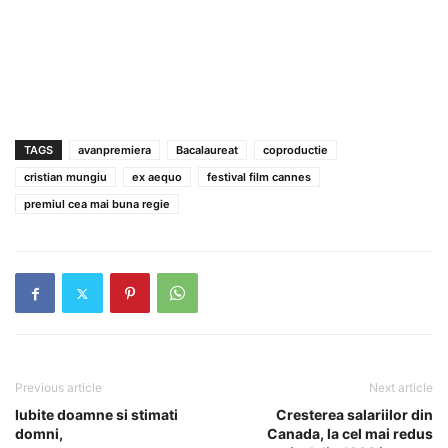
TAGS
avanpremiera
Bacalaureat
coproductie
cristian mungiu
ex aequo
festival film cannes
premiul cea mai buna regie
Previous article
Next article
Iubite doamne si stimati
Cresterea salariilor din
domni,
Canada, la cel mai redus