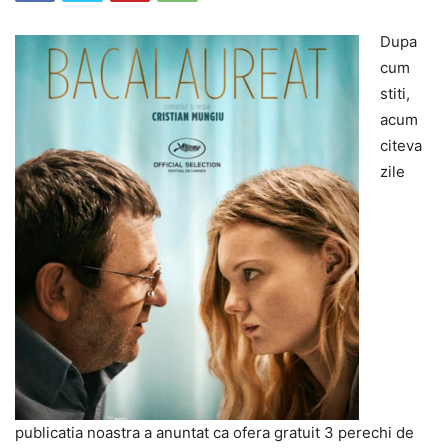
Dupa
cum
stiti,
acum
citeva
zile
publicatia noastra a anuntat ca ofera gratuit 3 perechi de