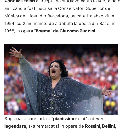
Caballé i Folch
a inceput sa studieze canto la varsta de 8
ani, cand a fost inscrisa la Conservatori Superior de
Música del Liceu din Barcelona, pe care l-a absolvit in
1954, cu 2 ani inainte de a debuta la opera din Basel in
1956, in opera
“Boema” de Giacomo Puccini
.
Soprana, a carei arta a “
pianissimo
-ului” a devenit
legendara
, s-a remarcat si in opere de
Rossini, Bellini,