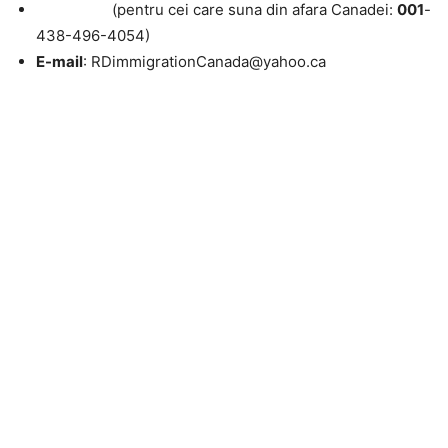
(pentru cei care suna din afara Canadei:
001
-
438-496-4054)
E-mail
: RDimmigrationCanada@yahoo.ca