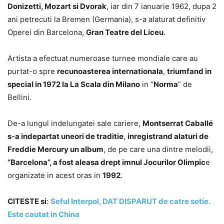
Donizetti, Mozart si Dvorak
, iar din 7 ianuarie 1962, dupa 2
ani petrecuti la Bremen (Germania), s-a alaturat definitiv
Operei din Barcelona,
Gran Teatre del Liceu
.
Artista a efectuat numeroase turnee mondiale care au
purtat-o spre
recunoasterea internationala
,
triumfand in
special in 1972 la La Scala din Milano
in “
Norma
” de
Bellini.
De-a lungul indelungatei sale cariere,
Montserrat Caballé
s-a indepartat uneori de traditie
,
inregistrand alaturi de
Freddie Mercury un album
, de pe care una dintre melodii,
“Barcelona”, a fost aleasa drept imnul Jocurilor Olimpic
e
organizate in acest oras in
1992
.
CITESTE si
:
Seful Interpol, DAT DISPARUT de catre sotie.
Este cautat in China