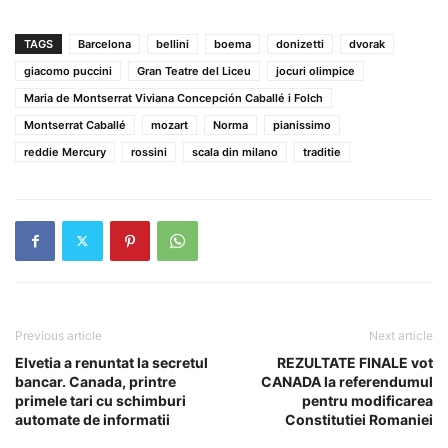
TAGS
Barcelona
bellini
boema
donizetti
dvorak
giacomo puccini
Gran Teatre del Liceu
jocuri olimpice
Maria de Montserrat Viviana Concepción Caballé i Folch
Montserrat Caballé
mozart
Norma
pianissimo
reddie Mercury
rossini
scala din milano
traditie
Previous article
Next article
Elvetia a renuntat la secretul
REZULTATE FINALE vot
bancar. Canada, printre
CANADA la referendumul
primele tari cu schimburi
pentru modificarea
automate de informatii
Constitutiei Romaniei