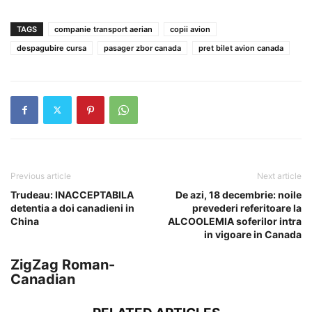
TAGS
companie transport aerian
copii avion
despagubire cursa
pasager zbor canada
pret bilet avion canada
Previous article
Next article
Trudeau: INACCEPTABILA
De azi, 18 decembrie: noile
detentia a doi canadieni in
prevederi referitoare la
China
ALCOOLEMIA soferilor intra
in vigoare in Canada
ZigZag Roman-
Canadian