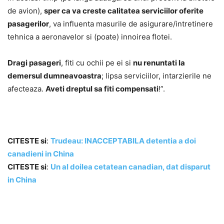
de avion),
sper ca va creste calitatea serviciilor oferite
pasagerilor
, va influenta masurile de asigurare/intretinere
tehnica a aeronavelor si (poate) innoirea flotei.
Dragi pasageri
, fiti cu ochii pe ei si
nu renuntati la
demersul dumneavoastra
; lipsa serviciilor, intarzierile ne
afecteaza.
Aveti dreptul sa fiti compensati
!”.
CITESTE si
:
Trudeau: INACCEPTABILA detentia a doi
canadieni in China
CITESTE si
:
Un al doilea cetatean canadian, dat disparut
in China