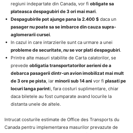
regiuni indepartate din Canada, vor fi
obligate sa
plateasca despagubiri de
3 ori mai mari
.
Despagubirile pot ajunge pana la
2.400
$
daca un
pasager nu poate sa se imbarce din cauza supra-
aglomerarii cursei
.
In cazul in care intarzierile sunt ca urmare a unei
probleme de securitate,
nu
se vor plati despagubiri
.
Printre alte masuri stabilite de Carta calatorilor, se
prevede
obligatia transportatorilor aerieni de a
debarca pasagerii dintr-un avion imobilizat mai mult
de 3 ore pe pista
, iar
minorii sub 14 ani
vor fi
plasati pe
locuri langa parint
i, fara costuri suplimentare, chiar
daca biletele au fost cumparate avand locurile la
distanta unele de altele.
Intrucat costurile estimate de Office des Transports du
Canada pentru implementarea masurilor prevazute de