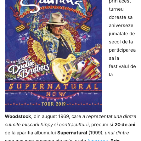
prin acest
turneu
doreste sa
aniverseze
jumatate de
secol de la
participarea
sa la
festivalul de
la
Woodstock
, din august 1969, care
a reprezentat una dintre
culmile miscarii hippy si contraculturii
, precum si
20 de ani
de la aparitia albumului
Supernatural
(1999),
unul dintre
cele mai mari succese ale sale
, arata
Agerpres
.
Prin