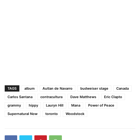
TAGS
album
Autlan de Navarro
budweiser stage
Canada
Carlos Santana
contracultura
Dave Matthews
Eric Clapto
grammy
hippy
Lauryn Hill
Mana
Power of Peace
Supernatural Now
toronto
Woodstock