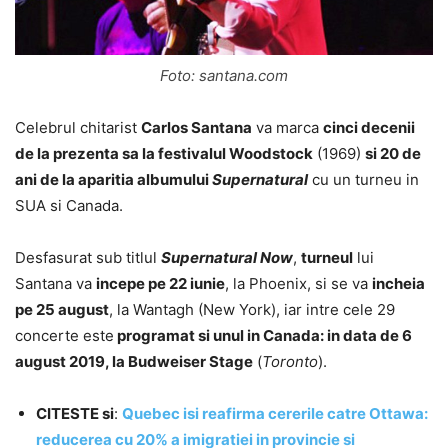
Foto: santana.com
Celebrul chitarist
Carlos Santana
va marca
cinci decenii
de la prezenta sa la festivalul Woodstock
(1969)
si 20 de
ani de la aparitia albumului
Supernatural
cu un turneu in
SUA si Canada.
Desfasurat sub titlul
Supernatural Now
,
turneul
lui
Santana va
incepe pe 22 iunie
, la Phoenix, si se va
incheia
pe 25 august
, la Wantagh (New York), iar intre cele 29
concerte este
programat si unul in Canada: in data de 6
august 2019, la Budweiser Stage
(
Toronto
).
CITESTE si
:
Quebec isi reafirma cererile catre Ottawa:
reducerea cu 20% a imigratiei in provincie si