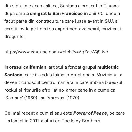
din statul mexican Jalisco, Santana a crescut in Tijuana
dupa care
a emigrat la San Francisco
in anii ’60, unde a
facut parte din contracultura care luase avant in SUA si
care ii invita pe tineri sa experimenteze sexul, muzica si
drogurile.
https://www.youtube.com/watch?v=AqZceAQSJvc
In orasul californian
, artistul a fondat
grupul multietnic
Santana
, care i-a adus faima internationala. Muzicianul a
devenit cunoscut pentru maniera in care imbina blues-ul,
rockul si ritmurile afro-latino-americane in albume ca
‘Santana’ (1969) sau ‘Abraxas’ (1970).
Cel mai recent album al sau este
Power of Peace
, pe care
l-a lansat in 2017 alaturi de The Isley Brothers.