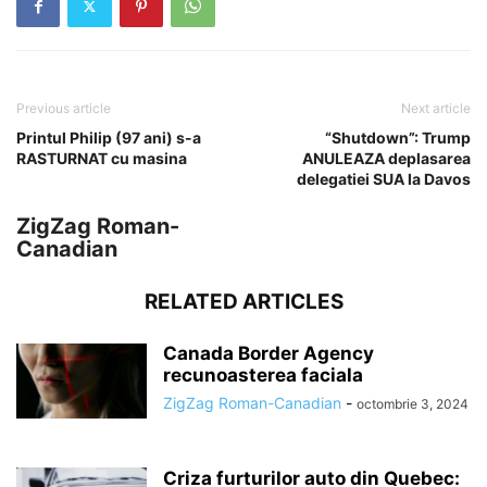
Previous article
Next article
Printul Philip (97 ani) s-a
“Shutdown”: Trump
RASTURNAT cu masina
ANULEAZA deplasarea
delegatiei SUA la Davos
ZigZag Roman-
Canadian
RELATED ARTICLES
Canada Border Agency
recunoasterea faciala
ZigZag Roman-Canadian
-
octombrie 3, 2024
Criza furturilor auto din Quebec: