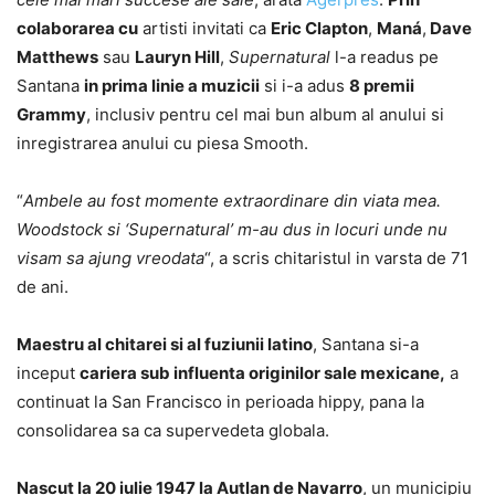
colaborarea cu
artisti invitati ca
Eric Clapton
,
Maná
,
Dave
Matthews
sau
Lauryn Hill
,
Supernatural
l-a readus pe
Santana
in prima linie a muzicii
si i-a adus
8 premii
Grammy
, inclusiv pentru cel mai bun album al anului si
inregistrarea anului cu piesa Smooth.
“
Ambele au fost momente extraordinare din viata mea.
Woodstock si ‘Supernatural’ m-au dus in locuri unde nu
visam sa ajung vreodata
“, a scris chitaristul in varsta de 71
de ani.
Maestru al chitarei si al fuziunii latino
, Santana si-a
inceput
cariera sub influenta originilor sale mexicane,
a
continuat la San Francisco in perioada hippy, pana la
consolidarea sa ca supervedeta globala.
Nascut la 20 iulie 1947 la Autlan de Navarro
, un municipiu