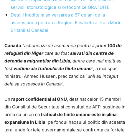
servicii stomatologice si ortodontice GRATUITE
Detalii inedite la aniversarea a 67 de ani de la
ascensiunea pe tron a Reginei Elisabeta a II-a a Marii
Britanii si Canadei
Canada
“
actioneaza de asemenea pentru a primi
100 de
refugiati din Niger
care au fost
salvati din centre de
detentie a migrantilor din Libia
, dintre care mai multi au
fost
victime ale traficului de fiinte umane
“, a mai spus
ministrul Ahmed Hussen, precizand ca “
unii au inceput
deja sa soseasca in Canada
“.
Un
raport confidential al ONU
, destinat celor 15 membri
din Consiliul de Securitate si consultat de AFP, sustinea in
urma cu un an ca
traficul de fiinte umane este in plina
expansiune in Libia
, pe fondul haosului politic din aceasta
tara, unde fortele guvernamentale se confrunta cu fortele