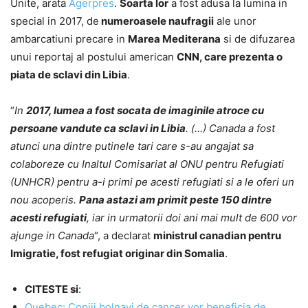
Unite, arata
Agerpres
.
Soarta lor
a fost adusa la lumina in
special in 2017, de
numeroasele naufragii
ale unor
ambarcatiuni precare in
Marea Mediterana
si de difuzarea
unui reportaj al postului american
CNN, care prezenta o
piata de sclavi din Libia
.
“
In
2017, lumea a fost socata de imaginile atroce cu
persoane vandute ca sclavi in Libia
. (…) Canada a fost
atunci una dintre putinele tari care s-au angajat sa
colaboreze cu Inaltul Comisariat al ONU pentru Refugiati
(UNHCR) pentru a-i primi pe acesti refugiati si a le oferi un
nou acoperis.
Pana astazi am primit peste 150 dintre
acesti refugiati
, iar in urmatorii doi ani mai mult de 600 vor
ajunge in Canada
“, a declarat
ministrul canadian pentru
Imigratie, fost refugiat originar din Somalia
.
CITESTE si
:
Quebec: Copiii bolnavi de cancer vor beneficia de