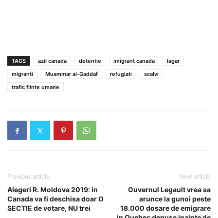
TAGS
azil canada
detentie
imigrant canada
lagar
migranti
Muammar al-Gaddaf
refugiati
scalvi
trafic fiinte umane
Previous article
Next article
Alegeri R. Moldova 2019: in
Guvernul Legault vrea sa
Canada va fi deschisa doar O
arunce la gunoi peste
SECTIE de votare, NU trei
18.000 dosare de emigrare
in Quebec depuse inainte de