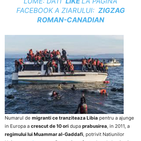
LUME: DATI
LIKE
LA PAGINA
FACEBOOK A
ZIARULUI:
ZIGZAG
ROMAN-CANADIAN
Numarul de
migranti ce tranziteaza Libia
pentru a ajunge
in Europa a
crescut de 10 ori
dupa
prabusirea
, in 2011, a
regimului lui Muammar al-Gaddafi
, potrivit Natiunilor