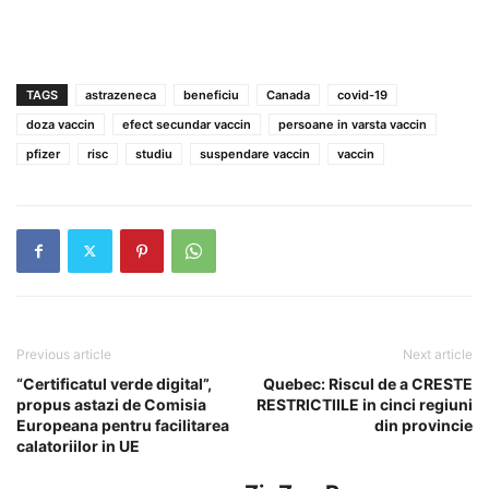
TAGS
astrazeneca
beneficiu
Canada
covid-19
doza vaccin
efect secundar vaccin
persoane in varsta vaccin
pfizer
risc
studiu
suspendare vaccin
vaccin
Previous article
Next article
“Certificatul verde digital”,
Quebec: Riscul de a CRESTE
propus astazi de Comisia
RESTRICTIILE in cinci regiuni
Europeana pentru facilitarea
din provincie
calatoriilor in UE