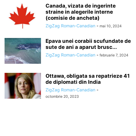
Canada, vizata de ingerinte
straine in alegerile interne
(comisie de ancheta)
ZigZag Roman-Canadian
-
mai 10, 2024
Epava unei corabii scufundate de
sute de ani a aparut brusc...
ZigZag Roman-Canadian
-
februarie 7, 2024
Ottawa, obligata sa repatrieze 41
de diplomati din India
ZigZag Roman-Canadian
-
octombrie 20, 2023