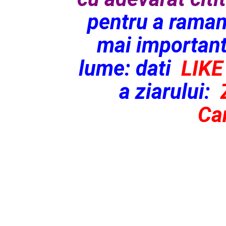
pentru a raman
mai importan
lume: dati
LIK
a
ziarului:
Ca