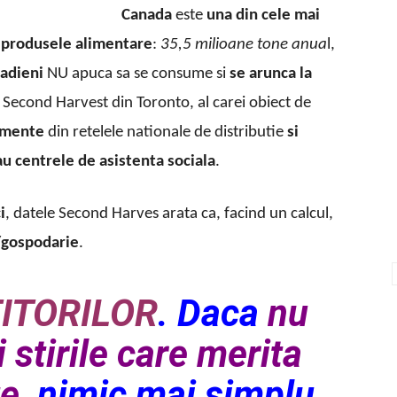
Canada
este
una din cele mai
produsele alimentare
:
35,5 milioane tone anua
l,
nadieni
NU apuca sa se consume si
se arunca la
a Second Harvest din Toronto, al carei obiect de
limente
din retelele nationale de distributie
si
sau centrele de asistenta sociala
.
i
, datele Second Harves arata ca, facind un calcul,
/gospodarie
.
TITORILOR
.
Daca
nu
i
stirile care merita
te
, nimic mai simplu