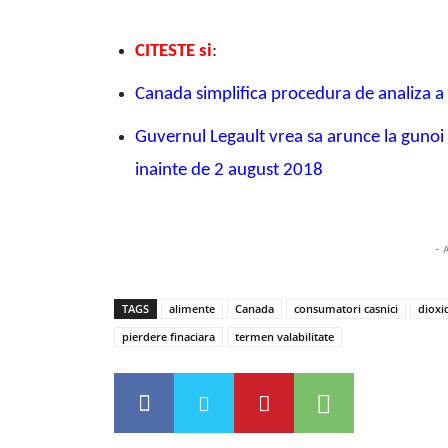
CITESTE si
:
Canada simplifica procedura de analiza a 
Guvernul Legault vrea sa arunce la guno
inainte de 2 august 2018
- 
TAGS
alimente
Canada
consumatori casnici
dioxi
pierdere finaciara
termen valabilitate