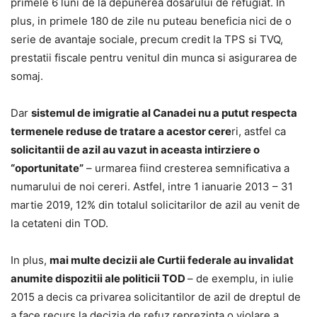
primele 6 luni de la depunerea dosarului de refugiat. In
plus, in primele 180 de zile nu puteau beneficia nici de o
serie de avantaje sociale, precum credit la TPS si TVQ,
prestatii fiscale pentru venitul din munca si asigurarea de
somaj.
Dar
sistemul de imigratie al Canadei nu a putut respecta
termenele reduse de tratare a acestor cere
ri, astfel ca
solicitantii de azil au vazut in aceasta intirziere o
“oportunitate”
– urmarea fiind cresterea semnificativa a
numarului de noi cereri. Astfel, intre 1 ianuarie 2013 – 31
martie 2019, 12% din totalul solicitarilor de azil au venit de
la cetateni din TOD.
In plus,
mai multe decizii ale Curtii federale au invalidat
anumite dispozitii ale politicii TOD
– de exemplu, in iulie
2015 a decis ca privarea solicitantilor de azil de dreptul de
a face recurs la decizia de refuz reprezinta o violare a