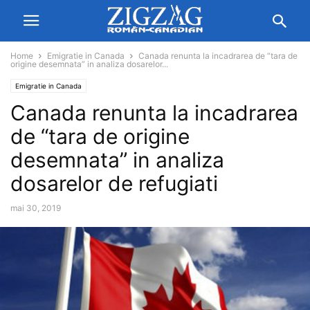
Home
Emigratie in Canada
Canada renunta la incadrarea de “tara de
origine desemnata” in analiza dosarelor...
Emigratie in Canada
Canada renunta la incadrarea
de “tara de origine
desemnata” in analiza
dosarelor de refugiati
mai 30, 2019