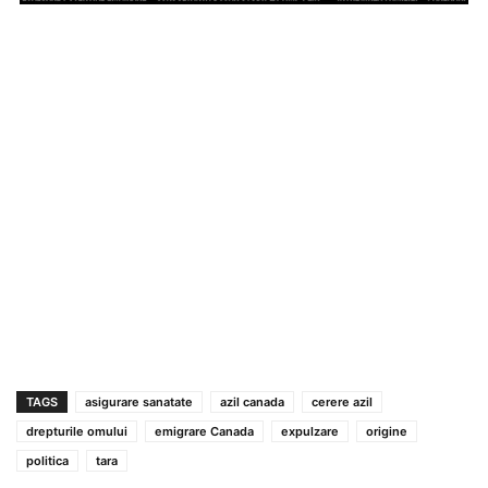
TAGS
asigurare sanatate
azil canada
cerere azil
drepturile omului
emigrare Canada
expulzare
origine
politica
tara