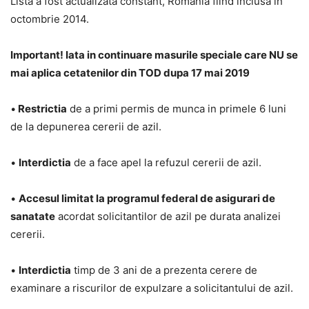
Lista a fost actualizata constant, Romania fiind inclusa in
octombrie 2014.
Important! Iata in continuare masurile speciale care NU se
mai aplica cetatenilor din TOD dupa 17 mai 2019
•
Restrictia
de a primi permis de munca in primele 6 luni
de la depunerea cererii de azil.
•
Interdictia
de a face apel la refuzul cererii de azil.
•
Accesul limitat la programul federal de asigurari de
sanatate
acordat solicitantilor de azil pe durata analizei
cererii.
•
Interdictia
timp de 3 ani de a prezenta cerere de
examinare a riscurilor de expulzare a solicitantului de azil.