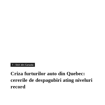
1 - Stiri din Canada
Criza furturilor auto din Quebec:
cererile de despagubiri ating niveluri
record