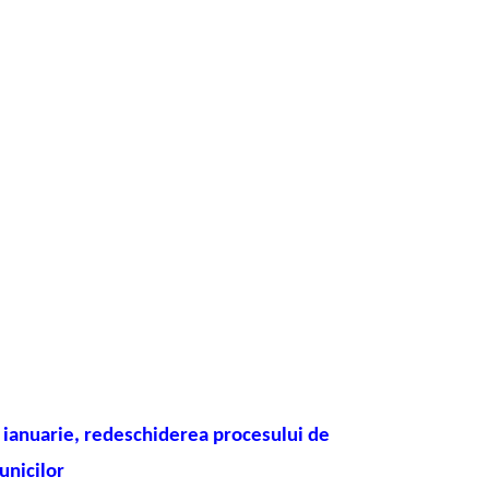
 ianuarie, redeschiderea procesului de
unicilor