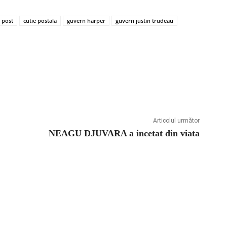
 post
cutie postala
guvern harper
guvern justin trudeau
Articolul următor
NEAGU DJUVARA a incetat din viata