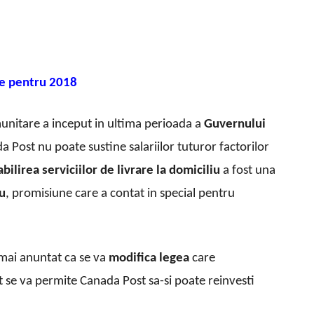
ce pentru 2018
unitare a inceput in ultima perioada a
Guvernului
da Post nu poate sustine salariilor tuturor factorilor
abilirea serviciilor de livrare la domiciliu
a fost una
u
, promisiune care a contat in special pentru
mai anuntat ca se va
modifica legea
care
cit se va permite Canada Post sa-si poate reinvesti