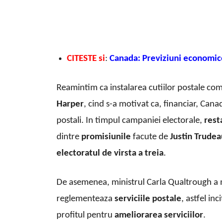
CITESTE si
:
Canada: Previziuni economi
Reamintim ca instalarea cutiilor postale com
Harper
, cind s-a motivat ca, financiar, Cana
postali. In timpul campaniei electorale,
rest
dintre
promisiunile
facute de
Justin Trudea
electoratul de virsta a treia
.
De asemenea, ministrul Carla Qualtrough a 
reglementeaza
serviciile postale
, astfel in
profitul pentru
ameliorarea serviciilor
.