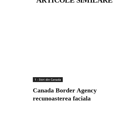
ARTICOLE SIMILARE
1 - Stiri din Canada
Canada Border Agency
recunoasterea faciala