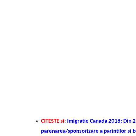
CITESTE si
:
Imigratie Canada 2018: Din 2
parenarea/sponsorizare a parintilor si b