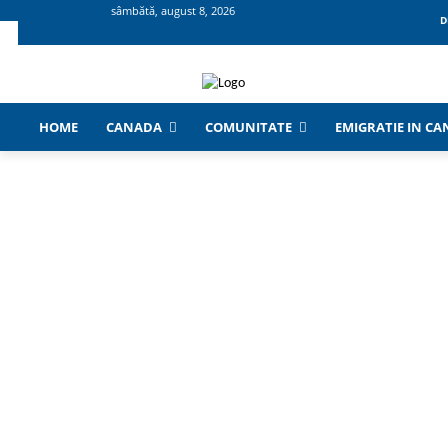
sâmbătă, august 8, 2026
D
HOME
CANADA
COMUNITATE
EMIGRATIE IN C