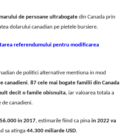
marului de persoane ultrabogate
din Canada prin
atea dolarului canadian pe pietele bursiere.
tarea referendumului pentru modificarea
nadian de politici alternative mentiona in mod
tre canadieni
.
87 cele mai bogate familii din Canada
ult decit o famile obisnuita
, iar valoarea totala a
e de canadieni.
256.000 in 2017
, estimarile fiind ca pina
in 2022 va
ind sa atinga
44.300 miliarde USD
.