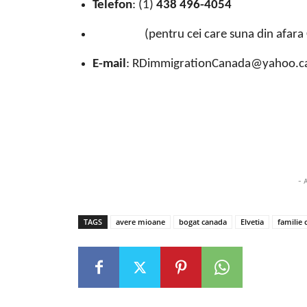
Telefon
: (1)
438 496-4054
(pentru cei care suna din afara 
E-mail
: RDimmigrationCanada@yahoo.c
- 
TAGS
avere mioane
bogat canada
Elvetia
familie