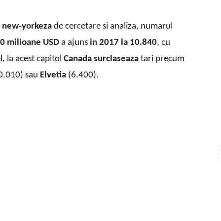
a new-yorkeza
de cercetare si analiza, numarul
30 milioane USD
a ajuns
in 2017 la 10.840
, cu
l, la acest capitol
Canada surclaseaza
tari precum
0.010) sau
Elvetia
(6.400).