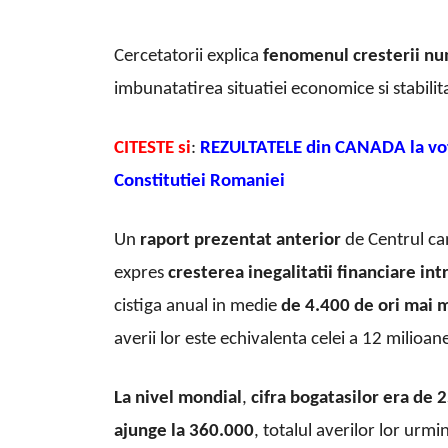
Cercetatorii explica
fenomenul cresterii nu
imbunatatirea situatiei economice si stabilit
CITESTE si
:
REZULTATELE din CANADA la vo
Constitutiei Romaniei
Un
raport prezentat anterior
de Centrul ca
expres
cresterea inegalitatii financiare in
cistiga anual in medie
de 4.400 de ori mai m
averii lor este echivalenta celei a 12 milioan
La nivel mondial
,
cifra bogatasilor era de 
ajunge la 360.000
, totalul averilor lor urm