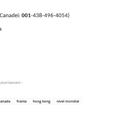
Canadei:
001
-438-496-4054)
a
Advertisement -
 canada
franta
hong kong
nivel mondial