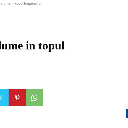
in lume in topul bogatasilor
lume in topul