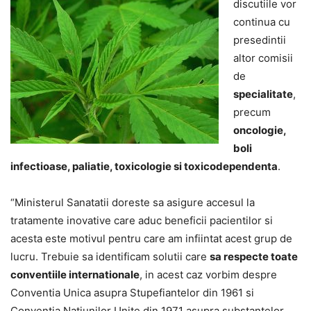
discutiile vor
continua cu
presedintii
altor comisii
de
specialitate
,
precum
oncologie,
boli
infectioase, paliatie, toxicologie si toxicodependenta
.
“Ministerul Sanatatii doreste sa asigure accesul la
tratamente inovative care aduc beneficii pacientilor si
acesta este motivul pentru care am infiintat acest grup de
lucru. Trebuie sa identificam solutii care
sa respecte toate
conventiile internationale
, in acest caz vorbim despre
Conventia Unica asupra Stupefiantelor din 1961 si
Conventia Natiunilor Unite din 1971 asupra substantelor