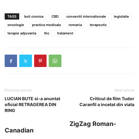
TAGS
boli cronice
CBD
conventii internationale
legislatie
oncologie
practica medicala
romania
terapeutic
terapie adjuvanta
thc
tratament
Previous article
Next article
LUCIAN BUTE si-a anuntat
Criticul de film Tudor
oficial RETRAGEREA DIN
Caranfil a incetat din viata
RING
ZigZag Roman-
Canadian