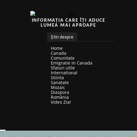
INFORMAȚIA CARE ÎȚI ADUCE
LUMEA MAI APROAPE
Știri despre
Home
Canada
Comunitate
Emigratie in Canada
Sfaturi utile
International
Stiinta
Sanatate
Mozaic
Diaspora
România
Video Ziar
© ZigZag Român-Canadian. Toate dreptirile rezervate | Website created by PC