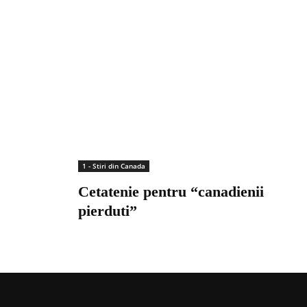
1 - Stiri din Canada
Cetatenie pentru “canadienii
pierduti”