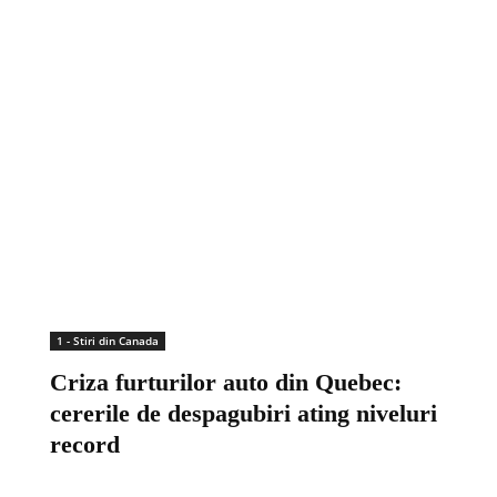
1 - Stiri din Canada
Criza furturilor auto din Quebec:
cererile de despagubiri ating niveluri
record