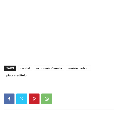
TAGS
capital
economie Canada
emisie carbon
piata creditelor