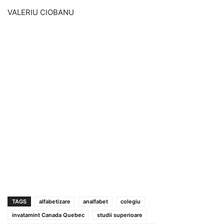
VALERIU CIOBANU
TAGS
alfabetizare
analfabet
colegiu
invatamint Canada Quebec
studii superioare