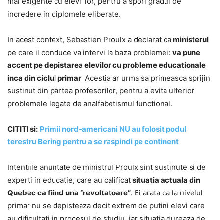
mai exigente cu elevii lor, pentru a spori gradul de
incredere in diplomele eliberate.
In acest context, Sebastien Proulx a declarat ca
ministerul
pe care il conduce va intervi la baza problemei:
va pune
accent pe depistarea elevilor cu probleme educationale
inca din ciclul primar
. Acestia ar urma sa primeasca sprijin
sustinut din partea profesorilor, pentru a evita ulterior
problemele legate de analfabetismul functional.
CITITI si:
Primii nord-americani NU au folosit podul
terestru Bering pentru a se raspindi pe continent
Intentiile anuntate de ministrul Proulx sint sustinute si de
experti in educatie, care au calificat
situatia actuala din
Quebec ca fiind una “revoltatoare”
. Ei arata ca la nivelul
primar nu se depisteaza decit extrem de putini elevi care
au dificultati in procesul de studiu, iar situatia dureaza de