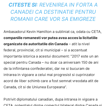
CITESTE SI
:
REVENIREA IN FORTA A
CANADEI CA DESTINATIE PENTRU
ROMANII CARE VOR SA EMIGREZE
Ambasadorul Kevin Hamilton a subliniat ca, odata cu CETA,
companiile romanesti vor putea avea acces la licitatiile
organizate de autoritatile din Canada
– atit la nivel
federal, provincial, cit si municipal – si a accentuat
importanta istorica a acestui document: “2017 este un an
special pentru Canada – nu doar ca aniversam 150 de ani
de la infiintarea confederatiei, dar ne si bucuram de
intrarea in vigoare a celui mai progresist si cuprinzator
acord de liber schimb care a fost semnat vreodata atit de
Canada, cit si de Uniunea Europeana”.
Potrivit diplomatului canadian, dupa intrarea in vigoare a
CETA, potentialul dintre comertul bilateral dintre Canada si