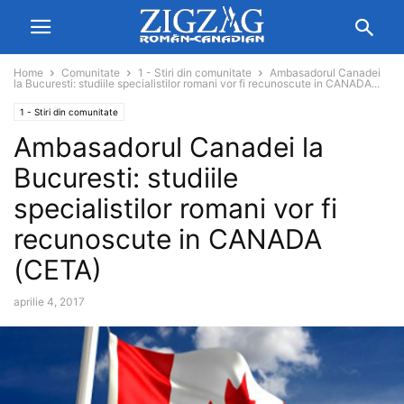
Home
Comunitate
1 - Stiri din comunitate
Ambasadorul Canadei
la Bucuresti: studiile specialistilor romani vor fi recunoscute in CANADA...
1 - Stiri din comunitate
Ambasadorul Canadei la
Bucuresti: studiile
specialistilor romani vor fi
recunoscute in CANADA
(CETA)
aprilie 4, 2017