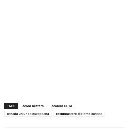
TAGS
acord bilateral
acordul CETA
canada uniunea europeana
recunoastere diplome canada