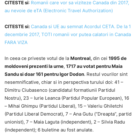
CITESTE si
:
Romanii care vor sa viziteze Canada din 2017,
au nevoie de eTA (Electronic Travel Authorization)
CITESTE si:
Canada si UE au semnat Acordul CETA. De la 1
decembrie 2017, TOTI romanii vor putea calatori in Canada
FARA VIZA
In ceea ce priveste votul de la
Montreal,
din cei
1995 de
moldoveni prezenti la urne
,
1717 au votat pentru Maia
Sandu si doar 161 pentru Igor Dodon
. Restul vourilor sint
nesemnificative, chiar si in perspectiva turului doi: 41 –
Dimitru Ciubasenco (candidatul formatiunii Partidul
Nostru), 23 – Iurie Leanca (Partidul Popular European), 16
– Mihai Ghimpu (Partidul Liberal), 15 – Valeriu Ghiletchi
(Partidul Liberal Democrat), 7 – Ana Gutu (“Dreapta”, partid
unionist), 7 – Maia Laguta (independent), 2 – Silvia Radu
(independent); 6 buletine au fost anulate.