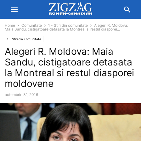
Home
Comunitate
1 - Stiri din comunitate
Alegeri R. Moldova:
Maia Sandu, cistigatoare detasata la Montreal si restul diasporei...
1 - Stiri din comunitate
Alegeri R. Moldova: Maia
Sandu, cistigatoare detasata
la Montreal si restul diasporei
moldovene
octombrie 31, 2016