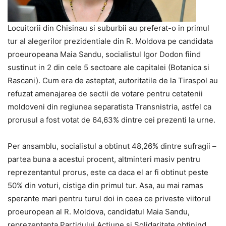
Locuitorii din Chisinau si suburbii au preferat-o in primul
tur al alegerilor prezidentiale din R. Moldova pe candidata
proeuropeana Maia Sandu, socialistul Igor Dodon fiind
sustinut in 2 din cele 5 sectoare ale capitalei (Botanica si
Rascani). Cum era de asteptat, autoritatile de la Tiraspol au
refuzat amenajarea de sectii de votare pentru cetatenii
moldoveni din regiunea separatista Transnistria, astfel ca
prorusul a fost votat de 64,63% dintre cei prezenti la urne.
Per ansamblu, socialistul a obtinut 48,26% dintre sufragii –
partea buna a acestui procent, altminteri masiv pentru
reprezentantul prorus, este ca daca el ar fi obtinut peste
50% din voturi, cistiga din primul tur. Asa, au mai ramas
sperante mari pentru turul doi in ceea ce priveste viitorul
proeuropean al R. Moldova, candidatul Maia Sandu,
reprezentanta Partidului Actiune si Solidaritate obtinind