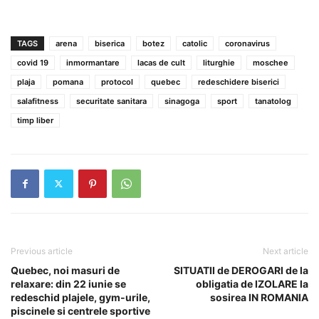
TAGS
arena
biserica
botez
catolic
coronavirus
covid 19
inmormantare
lacas de cult
liturghie
moschee
plaja
pomana
protocol
quebec
redeschidere biserici
salafitness
securitate sanitara
sinagoga
sport
tanatolog
timp liber
Previous article
Next article
Quebec, noi masuri de
SITUATII de DEROGARI de la
relaxare: din 22 iunie se
obligatia de IZOLARE la
redeschid plajele, gym-urile,
sosirea IN ROMANIA
piscinele si centrele sportive