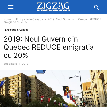
Home
Emigratie in Canada
2019: Noul Guvern din Quebec REDUCE
emigratia cu 20%
Emigratie in Canada
2019: Noul Guvern din
Quebec REDUCE emigratia
cu 20%
decembrie 4, 2018