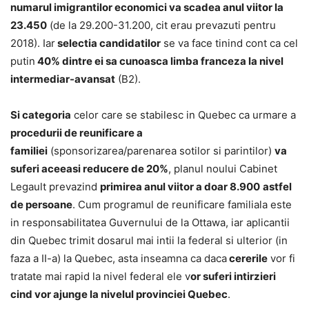
numarul imigrantilor economici va scadea anul viitor la
23.450
(de la 29.200-31.200, cit erau prevazuti pentru
2018). Iar
selectia candidatilor
se va face tinind cont ca cel
putin
40% dintre ei sa cunoasca limba franceza la nivel
intermediar-avansat
(B2).
Si categoria
celor care se stabilesc in Quebec ca urmare a
procedurii de reunificare a
familiei
(sponsorizarea/parenarea sotilor si parintilor)
va
suferi aceeasi reducere de 20%
, planul noului Cabinet
Legault prevazind
primirea anul viitor a doar 8.900
astfel
de persoane
. Cum programul de reunificare familiala este
in responsabilitatea Guvernului de la Ottawa, iar aplicantii
din Quebec trimit dosarul mai intii la federal si ulterior (in
faza a II-a) la Quebec, asta inseamna ca daca
cererile
vor fi
tratate mai rapid la nivel federal ele v
or suferi intirzieri
cind vor ajunge la nivelul provinciei Quebec
.