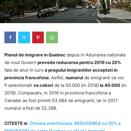
Planul de imigrare in Quebec
depus in Adunarea nationala
de noul Guvern
prevede reducerea pentru 2019 cu 20%
fata de anul in curs
a pragului imigrantilor acceptati in
provincia francofona
. Astfel,
numarul
de emigranti ce vor
fi selectionati
va cobori
de la 50.000 (in 2018)
la 40.000
(in
2019). Comparativ, in 2016 in provincia francofona a
Canadei au fost primiti 53.084 de emigranti, iar in 2017
numarul a fost de 52.388.
CITESTE si
:
Ottawa avertizeaza: REDUCEREA cu 20% a
EMIGRATIEI de catre Quebec va afecta domenii