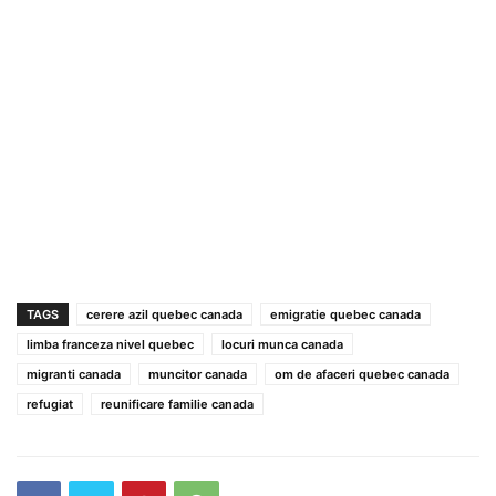
TAGS
cerere azil quebec canada
emigratie quebec canada
limba franceza nivel quebec
locuri munca canada
migranti canada
muncitor canada
om de afaceri quebec canada
refugiat
reunificare familie canada