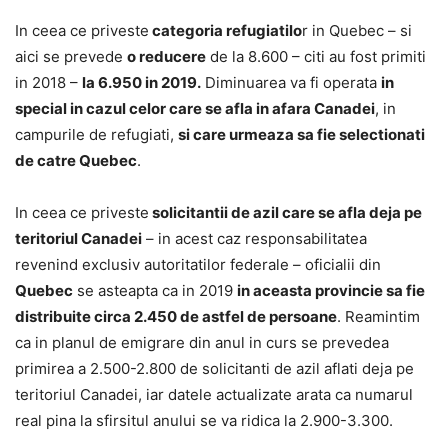
In ceea ce priveste
categoria refugiatilo
r in Quebec – si
aici se prevede
o reducere
de la 8.600 – citi au fost primiti
in 2018 –
la 6.950 in 2019.
Diminuarea va fi operata
in
special in cazul celor care se afla in afara Canadei
, in
campurile de refugiati,
si care urmeaza sa fie selectionati
de catre Quebec
.
In ceea ce priveste
solicitantii de azil care se afla deja pe
teritoriul Canadei
– in acest caz responsabilitatea
revenind exclusiv autoritatilor federale – oficialii din
Quebec
se asteapta ca in 2019
in aceasta provincie sa fie
distribuite circa 2.450 de astfel de persoane
. Reamintim
ca in planul de emigrare din anul in curs se prevedea
primirea a 2.500-2.800 de solicitanti de azil aflati deja pe
teritoriul Canadei, iar datele actualizate arata ca numarul
real pina la sfirsitul anului se va ridica la 2.900-3.300.